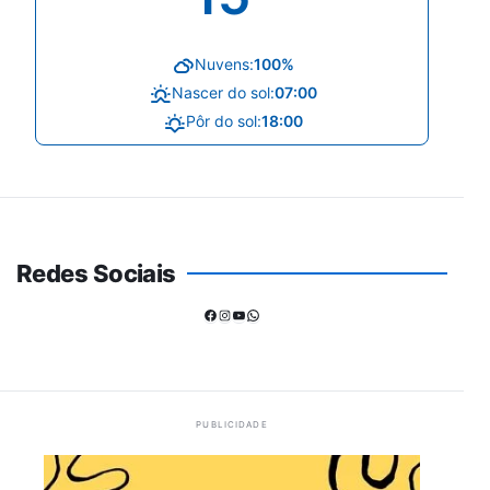
Nuvens:
100%
Nascer do sol:
07:00
Pôr do sol:
18:00
Redes Sociais
Facebook
Instagram
Youtube
WhatsApp
PUBLICIDADE