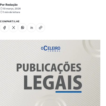
Por Redação
10 março, 2026
1 min de leitura
COMPARTILHE
Facebook
X
Whatsapp
Linkedin
Copiar link