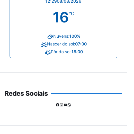
12:29
08/08/2026
16
°C
Nuvens:
100%
Nascer do sol:
07:00
Pôr do sol:
18:00
Redes Sociais
Facebook
Instagram
Youtube
WhatsApp