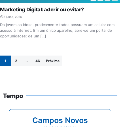
Marketing Digital: aderir ou evitar?
2 junho, 2026
Do jovem ao idoso, praticamente todos possuem um celular com
acesso à internet. Em um único aparelho, abre-se um portal de
oportunidades: de um […]
Paginação de posts
1
2
…
46
Próxima
Tempo
Campos Novos