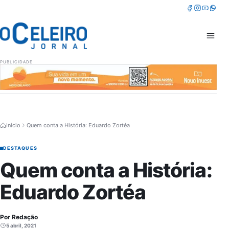
Pular para o conteúdo
Facebook
Instagram
Youtube
Whatsa
Abrir 
PUBLICIDADE
Início
Quem conta a História: Eduardo Zortéa
DESTAQUES
Quem conta a História:
Eduardo Zortéa
Por Redação
5 abril, 2021