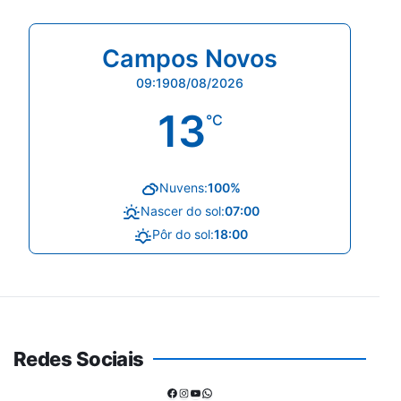
Campos Novos
09:19
08/08/2026
13
°C
Nuvens:
100%
Nascer do sol:
07:00
Pôr do sol:
18:00
Redes Sociais
Facebook
Instagram
Youtube
WhatsApp