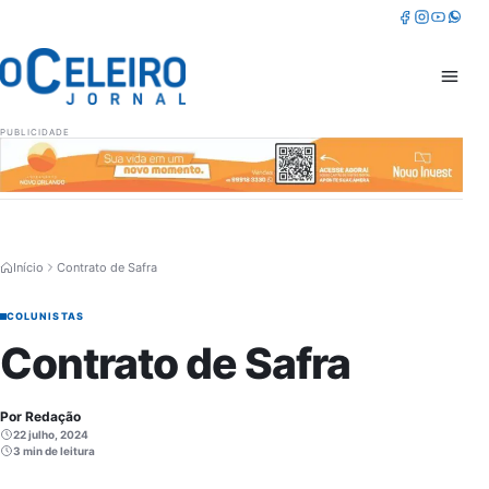
Pular para o conteúdo
Facebook
Instagram
Youtube
Whatsa
Abrir 
PUBLICIDADE
Início
Contrato de Safra
COLUNISTAS
Contrato de Safra
Por Redação
22 julho, 2024
3 min de leitura