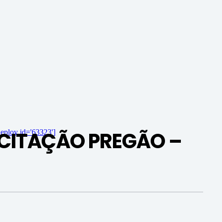
ICITAÇÃO PREGÃO –
eploy id='63323']