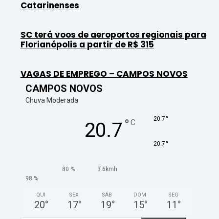
Catarinenses
SC terá voos de aeroportos regionais para
Florianópolis a partir de R$ 315
VAGAS DE EMPREGO – CAMPOS NOVOS
CAMPOS NOVOS
Chuva Moderada
°
20.7
°
C
20.7
°
20.7
80 %
3.6kmh
98 %
QUI
SEX
SÁB
DOM
SEG
20
°
17
°
19
°
15
°
11
°