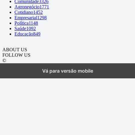
Comunidade
3326
Agronegócio
1771
Cotidiano
1452
Empresarial
1298
Política
1148
Saúde
1092
Educação
849
ABOUT US
FOLLOW US
©
Vá para versão mobile