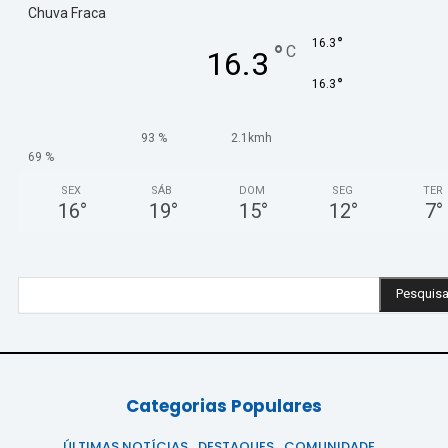
Chuva Fraca
°
16.3
°
C
16.3
°
16.3
93 %
2.1kmh
69 %
SEX
SÁB
DOM
SEG
TER
16
°
19
°
15
°
12
°
7
°
Pesquisa
Categorias Populares
ÚLTIMAS NOTÍCIAS
DESTAQUES
COMUNIDADE