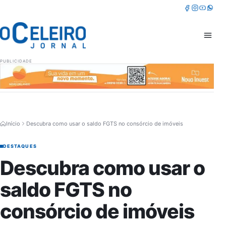
Pular para o conteúdo
Facebook
Instagram
Youtube
Whatsa
Abrir 
PUBLICIDADE
Início
Descubra como usar o saldo FGTS no consórcio de imóveis
DESTAQUES
Descubra como usar o
saldo FGTS no
consórcio de imóveis