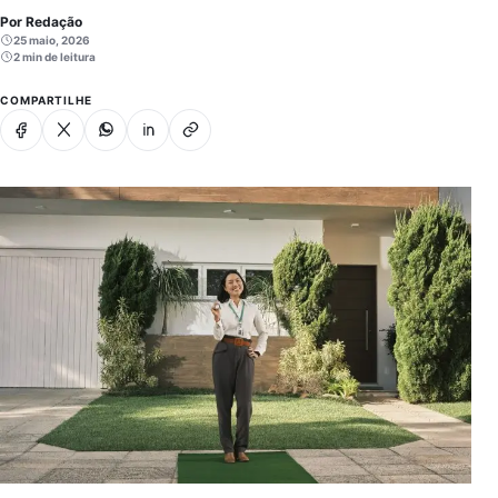
Por Redação
25 maio, 2026
2 min de leitura
COMPARTILHE
Facebook
X
Whatsapp
Linkedin
Copiar link