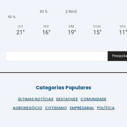
83 %
2.9kmh
90 %
QUI
SEX
SÁB
DOM
SEG
21
°
16
°
19
°
15
°
11
Pesquisa
Categorias Populares
ÚLTIMAS NOTÍCIAS
DESTAQUES
COMUNIDADE
AGRONEGÓCIO
COTIDIANO
EMPRESARIAL
POLÍTICA