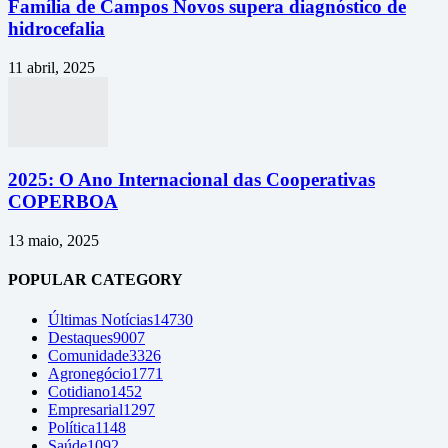
Família de Campos Novos supera diagnóstico de
hidrocefalia
11 abril, 2025
2025: O Ano Internacional das Cooperativas
COPERBOA
13 maio, 2025
POPULAR CATEGORY
Últimas Notícias
14730
Destaques
9007
Comunidade
3326
Agronegócio
1771
Cotidiano
1452
Empresarial
1297
Política
1148
Saúde
1092