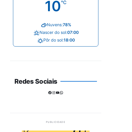
10
°C
Nuvens:
78%
Nascer do sol:
07:00
Pôr do sol:
18:00
Redes Sociais
Facebook
Instagram
Youtube
WhatsApp
PUBLICIDADE