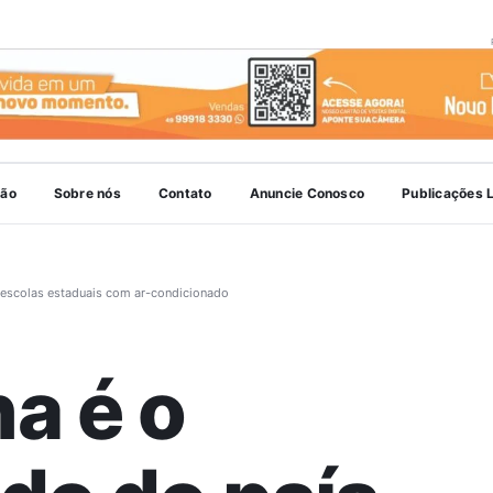
ião
Sobre nós
Contato
Anuncie Conosco
Publicações 
s escolas estaduais com ar-condicionado
a é o