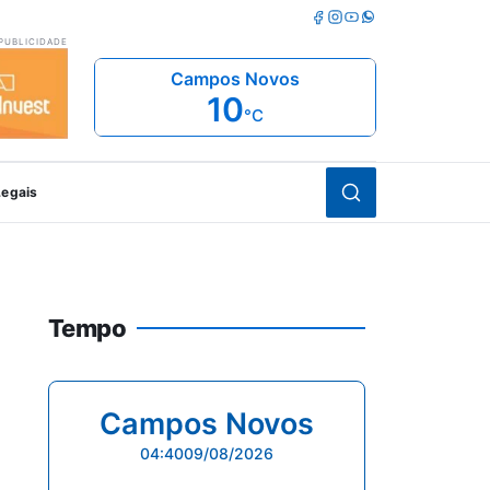
Facebook
Instagram
Youtube
Whatsapp
PUBLICIDADE
Campos Novos
10
°C
Abrir busca
Legais
Tempo
Campos Novos
04:40
09/08/2026