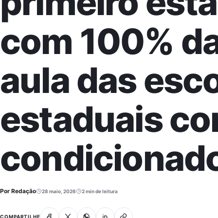
primeiro esta
com 100% da
aula das esc
estaduais co
condicionad
Por Redação
28 maio, 2026
2 min de leitura
Facebook
X
Whatsapp
Linkedin
Copiar link
COMPARTILHE