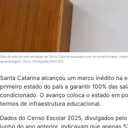
Sala de aula da rede estadual de Santa Catarina equipada com ar-condicionado: medid
aprendizagem. (Foto: Divulgação/GOV-SC)
Santa Catarina alcançou um marco inédito na ed
primeiro estado do país a garantir 100% das sa
condicionado. O avanço coloca o estado em po
termos de infraestrutura educacional.
Dados do Censo Escolar 2025, divulgados pel
junho do ano anterior, indicavam que apenas 5