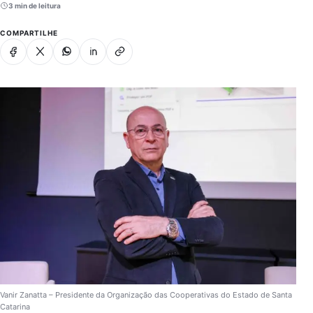
3 min de leitura
COMPARTILHE
Facebook
X
Whatsapp
Linkedin
Copiar link
Vanir Zanatta – Presidente da Organização das Cooperativas do Estado de Santa
Catarina