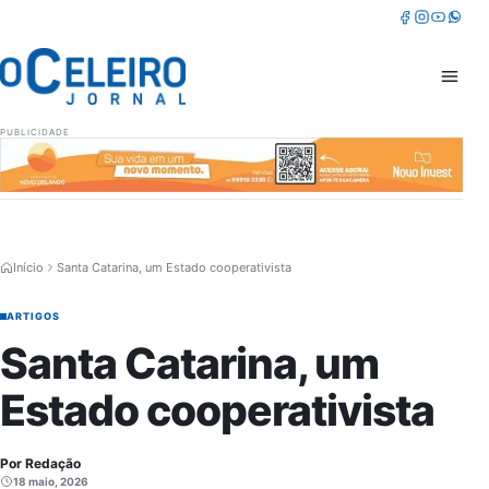
Pular para o conteúdo
Facebook
Instagram
Youtube
Whatsa
Abrir 
PUBLICIDADE
Início
Santa Catarina, um Estado cooperativista
ARTIGOS
Santa Catarina, um
Estado cooperativista
Por Redação
18 maio, 2026