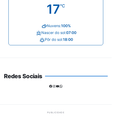
17
°C
Nuvens:
100%
Nascer do sol:
07:00
Pôr do sol:
18:00
Redes Sociais
Facebook
Instagram
Youtube
WhatsApp
PUBLICIDADE