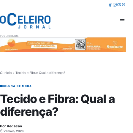
Pular para o conteúdo
Facebook
Instagram
Youtube
Whatsa
Abrir 
PUBLICIDADE
Início
Tecido e Fibra: Qual a diferença?
COLUNA DE MODA
Tecido e Fibra: Qual a
diferença?
Por Redação
21 maio, 2026