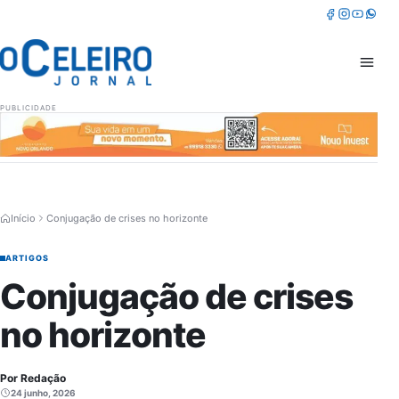
Pular para o conteúdo
Facebook
Instagram
Youtube
Whatsa
Abrir 
PUBLICIDADE
Início
Conjugação de crises no horizonte
ARTIGOS
Conjugação de crises
no horizonte
Por Redação
24 junho, 2026