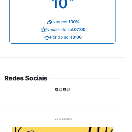
10
Nuvens:
100%
Nascer do sol:
07:00
Pôr do sol:
18:00
Redes Sociais
Facebook
Instagram
Youtube
WhatsApp
PUBLICIDADE