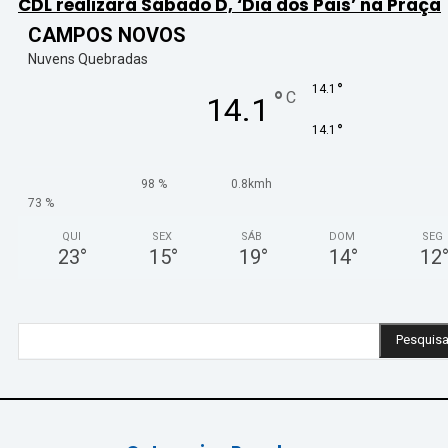
CDL realizará Sábado D, ‘Dia dos Pais’ na Praça
CAMPOS NOVOS
Nuvens Quebradas
°
14.1
°
C
14.1
°
14.1
98 %
0.8kmh
73 %
QUI
SEX
SÁB
DOM
SEG
23
°
15
°
19
°
14
°
12
Pesquisa