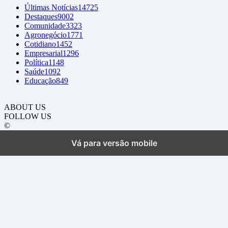
Últimas Notícias
14725
Destaques
9002
Comunidade
3323
Agronegócio
1771
Cotidiano
1452
Empresarial
1296
Política
1148
Saúde
1092
Educação
849
ABOUT US
FOLLOW US
©
Vá para versão mobile