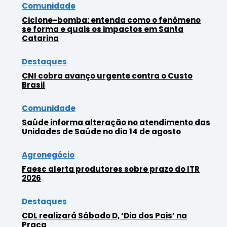
Comunidade
Ciclone-bomba: entenda como o fenômeno
se forma e quais os impactos em Santa
Catarina
Destaques
CNI cobra avanço urgente contra o Custo
Brasil
Comunidade
Saúde informa alteração no atendimento das
Unidades de Saúde no dia 14 de agosto
Agronegócio
Faesc alerta produtores sobre prazo do ITR
2026
Destaques
CDL realizará Sábado D, ‘Dia dos Pais’ na
Praça