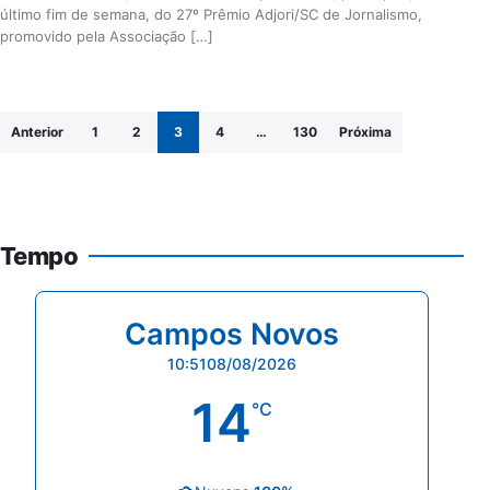
último fim de semana, do 27º Prêmio Adjori/SC de Jornalismo,
promovido pela Associação […]
Paginação de posts
Anterior
1
2
3
4
…
130
Próxima
Tempo
Campos Novos
10:51
08/08/2026
14
°C