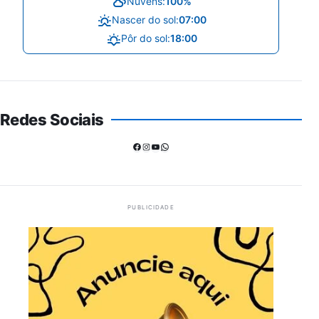
Nuvens:
100%
Nascer do sol:
07:00
Pôr do sol:
18:00
Redes Sociais
Facebook
Instagram
Youtube
WhatsApp
PUBLICIDADE