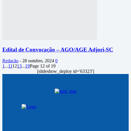
Edital de Convocação – AGO/AGE Adjori-SC
Redação
-
28 outubro, 2024
0
1
...
11
12
13
...
19
Page 12 of 19
[slideshow_deploy id='63323']