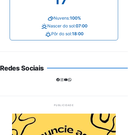
Nuvens:
100%
Nascer do sol:
07:00
Pôr do sol:
18:00
Redes Sociais
Facebook
Instagram
Youtube
WhatsApp
PUBLICIDADE