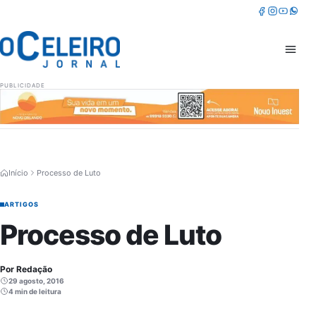
Pular para o conteúdo
Facebook
Instagram
Youtube
Whatsa
Abrir 
PUBLICIDADE
Início
Processo de Luto
ARTIGOS
Processo de Luto
Por Redação
29 agosto, 2016
4 min de leitura