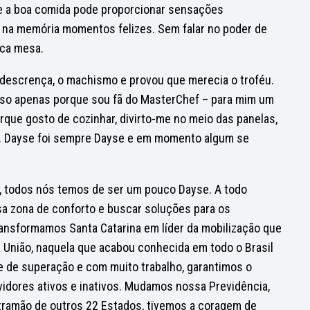
e a boa comida pode proporcionar sensações
r na memória momentos felizes. Sem falar no poder de
ica mesa.
 descrença, o machismo e provou que merecia o troféu.
 isso apenas porque sou fã do MasterChef – para mim um
que gosto de cozinhar, divirto-me no meio das panelas,
s. Dayse foi sempre Dayse e em momento algum se
a, todos nós temos de ser um pouco Dayse. A todo
ssa zona de conforto e buscar soluções para os
ansformamos Santa Catarina em líder da mobilização que
a União, naquela que acabou conhecida em todo o Brasil
 de superação e com muito trabalho, garantimos o
vidores ativos e inativos. Mudamos nossa Previdência,
ntramão de outros 22 Estados, tivemos a coragem de