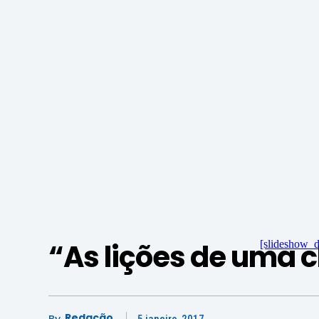
“As lições de uma 
[slideshow_d
Redação
5 janeiro, 2017