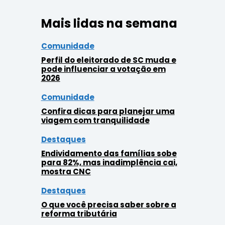
Mais lidas na semana
Comunidade
Perfil do eleitorado de SC muda e
pode influenciar a votação em
2026
Comunidade
Confira dicas para planejar uma
viagem com tranquilidade
Destaques
Endividamento das famílias sobe
para 82%, mas inadimplência cai,
mostra CNC
Destaques
O que você precisa saber sobre a
reforma tributária