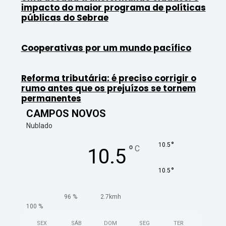
impacto do maior programa de políticas
públicas do Sebrae
Cooperativas por um mundo pacífico
Reforma tributária: é preciso corrigir o
rumo antes que os prejuízos se tornem
permanentes
CAMPOS NOVOS
Nublado
°
10.5
°
C
10.5
°
10.5
96 %
2.7kmh
100 %
SEX
SÁB
DOM
SEG
TER