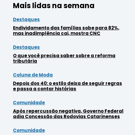
Mais lidas na semana
Destaques
Endividamento das famílias sobe para 82%,
mas inadimplência cai, mostra CNC
Destaques
O que você precisa saber sobre a reforma
tributária
Coluna de Moda
Depois dos 40: o estilo deixa de seguir regras
e passa a contar histórias
Comunidade
Após repercussão negativa, Governo Federal
adia Concessão das Rodovias Catarinenses
Comunidade