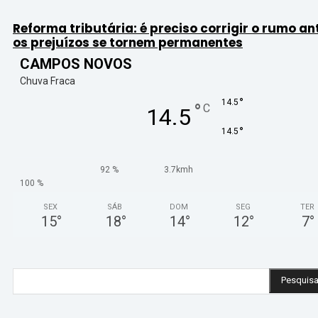
Reforma tributária: é preciso corrigir o rumo an
os prejuízos se tornem permanentes
CAMPOS NOVOS
Chuva Fraca
°
14.5
°
C
14.5
°
14.5
92 %
3.7kmh
100 %
SEX
SÁB
DOM
SEG
TER
15
°
18
°
14
°
12
°
7
°
Pesquisa