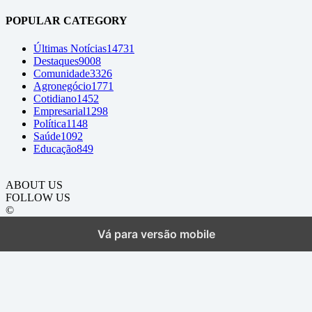
POPULAR CATEGORY
Últimas Notícias
14731
Destaques
9008
Comunidade
3326
Agronegócio
1771
Cotidiano
1452
Empresarial
1298
Política
1148
Saúde
1092
Educação
849
ABOUT US
FOLLOW US
©
Vá para versão mobile