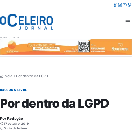
Pular para o conteúdo
Facebook
Instagram
Youtube
Whatsa
Abrir 
PUBLICIDADE
Início
Por dentro da LGPD
COLUNA LIVRE
Por dentro da LGPD
Por Redação
17 outubro, 2019
3 min de leitura