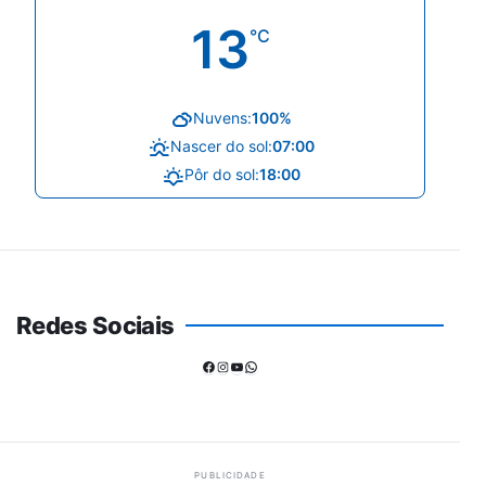
13
°C
Nuvens:
100%
Nascer do sol:
07:00
Pôr do sol:
18:00
Redes Sociais
Facebook
Instagram
Youtube
WhatsApp
PUBLICIDADE