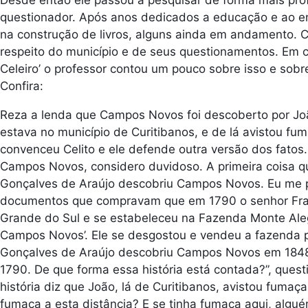
Desde então ele passou a pesquisar de forma mais p
questionador. Após anos dedicados a educação e ao ens
na construção de livros, alguns ainda em andamento. C
respeito do município e de seus questionamentos. Em c
Celeiro’ o professor contou um pouco sobre isso e sobre 
Confira:
Reza a lenda que Campos Novos foi descoberto por Jo
estava no município de Curitibanos, e de lá avistou fu
convenceu Celito e ele defende outra versão dos fatos
Campos Novos, considero duvidoso. A primeira coisa 
Gonçalves de Araújo descobriu Campos Novos. Eu me 
documentos que compravam que em 1790 o senhor Franc
Grande do Sul e se estabeleceu na Fazenda Monte Ale
Campos Novos’. Ele se desgostou e vendeu a fazenda p
Gonçalves de Araújo descobriu Campos Novos em 1848,
1790. De que forma essa história está contada?”, quest
história diz que João, lá de Curitibanos, avistou fumaça
fumaça a esta distância? E se tinha fumaça aqui, algué