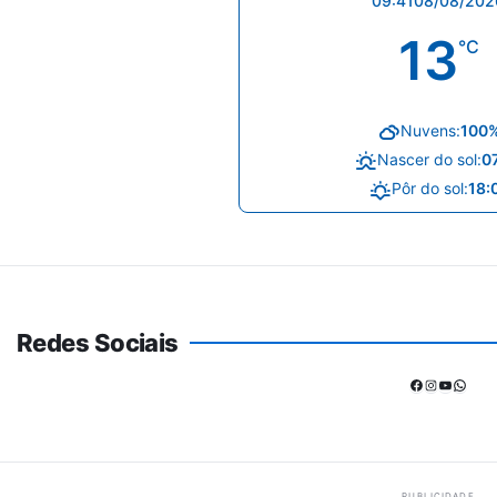
09:41
08/08/202
13
°C
Nuvens:
100
Nascer do sol:
0
Pôr do sol:
18:
Redes Sociais
Facebook
Instagram
Youtube
Whats
PUBLICIDADE