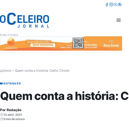
Pular para o conteúdo
Facebook
Instagram
Youtube
Whatsa
Abrir 
PUBLICIDADE
Início
Quem conta a história: Celito Chiodi
DESTAQUES
Quem conta a história: C
Por Redação
13 abril, 2021
5 min de leitura