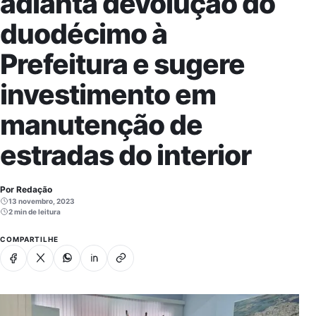
adianta devolução do
duodécimo à
Prefeitura e sugere
investimento em
manutenção de
estradas do interior
Por Redação
13 novembro, 2023
2 min de leitura
COMPARTILHE
Facebook
X
Whatsapp
Linkedin
Copiar link