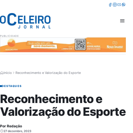
Pular para o conteúdo
Facebook
Instagram
Youtube
Whatsa
Abrir 
PUBLICIDADE
Início
Reconhecimento e Valorização do Esporte
DESTAQUES
Reconhecimento e
Valorização do Esporte
Por Redação
27 dezembro, 2023