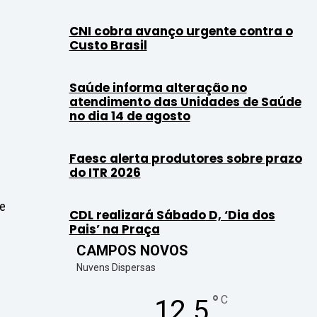
CNI cobra avanço urgente contra o
Custo Brasil
Saúde informa alteração no
atendimento das Unidades de Saúde
no dia 14 de agosto
Faesc alerta produtores sobre prazo
do ITR 2026
ue
CDL realizará Sábado D, ‘Dia dos
Pais’ na Praça
CAMPOS NOVOS
Nuvens Dispersas
°
C
12.5