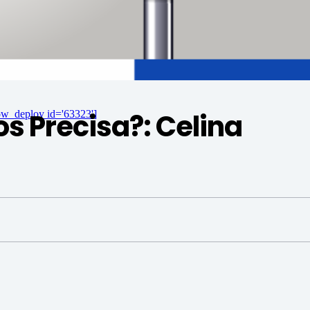
 Precisa?: Celina
ow_deploy id='63323']