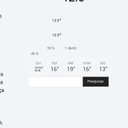
o
°
12.5
.
°
12.5
99 %
1.4kmh
49 %
QUI
SEX
SÁB
DOM
SEG
22
°
16
°
19
°
16
°
13
°
to
as
Pesquisar
ça
o,