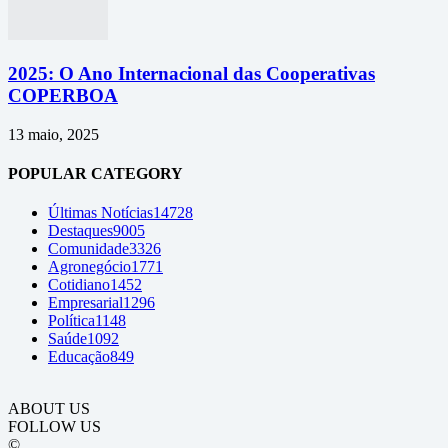
2025: O Ano Internacional das Cooperativas
COPERBOA
13 maio, 2025
POPULAR CATEGORY
Últimas Notícias
14728
Destaques
9005
Comunidade
3326
Agronegócio
1771
Cotidiano
1452
Empresarial
1296
Política
1148
Saúde
1092
Educação
849
ABOUT US
FOLLOW US
©