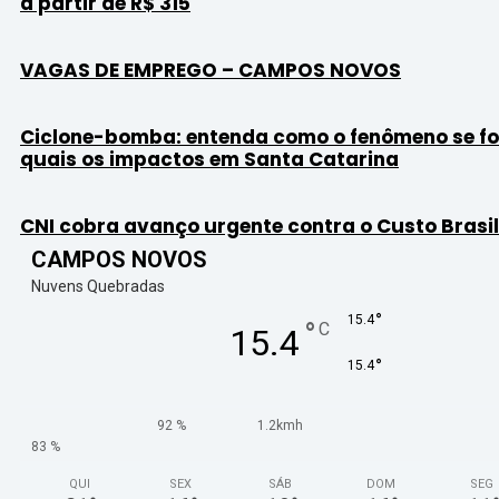
a partir de R$ 315
VAGAS DE EMPREGO – CAMPOS NOVOS
Ciclone-bomba: entenda como o fenômeno se f
quais os impactos em Santa Catarina
CNI cobra avanço urgente contra o Custo Brasil
CAMPOS NOVOS
Nuvens Quebradas
°
15.4
°
C
15.4
°
15.4
92 %
1.2kmh
83 %
QUI
SEX
SÁB
DOM
SEG