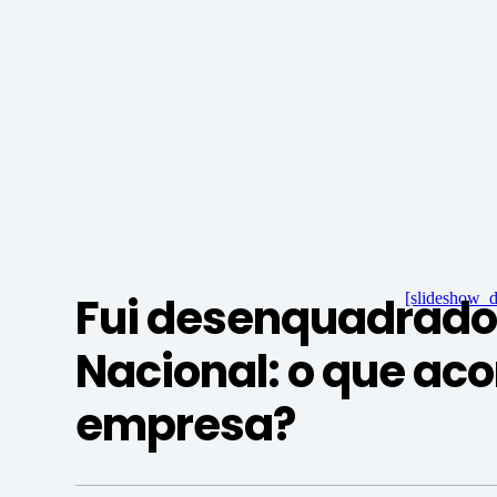
Fui desenquadrado
[slideshow_d
Nacional: o que ac
empresa?