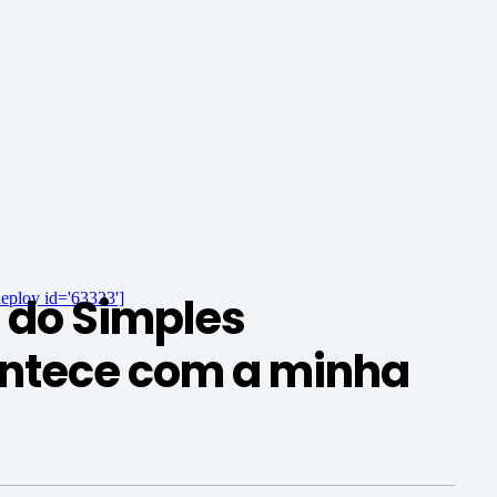
 do Simples
eploy id='63323']
ontece com a minha