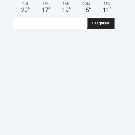
QUI
SEX
SÁB
DOM
SEG
20
°
17
°
19
°
15
°
11
°
Pesquisar