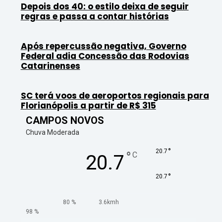
Depois dos 40: o estilo deixa de seguir
regras e passa a contar histórias
Após repercussão negativa, Governo
Federal adia Concessão das Rodovias
Catarinenses
SC terá voos de aeroportos regionais para
Florianópolis a partir de R$ 315
CAMPOS NOVOS
Chuva Moderada
°
20.7
°
C
20.7
°
20.7
80 %
3.6kmh
98 %