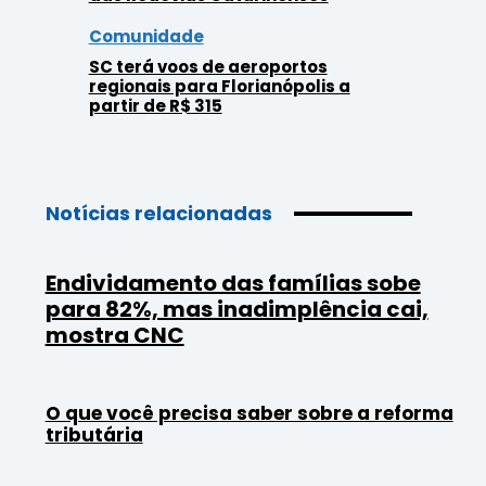
Comunidade
SC terá voos de aeroportos
regionais para Florianópolis a
partir de R$ 315
Notícias relacionadas
Endividamento das famílias sobe
para 82%, mas inadimplência cai,
mostra CNC
O que você precisa saber sobre a reforma
tributária