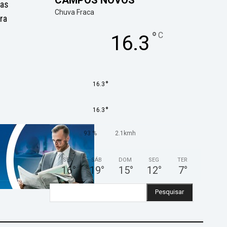
has
Chuva Fraca
ra
°
C
16.3
°
16.3
°
16.3
93 %
2.1kmh
69 %
SEX
SÁB
DOM
SEG
TER
16
°
19
°
15
°
12
°
7
°
Pesquisar