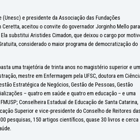
se (Unesc) e presidente da Associação das Fundações
 Ceretta, aceitou o convite do governador Jorginho Mello para
 Ela substitui Aristides Cimadon, que deixou o cargo por moti
 Gratuita, considerado o maior programa de democratização do
asta uma trajetória de trinta anos no magistério superior e u
stração, mestre em Enfermagem pela UFSC, doutora em Ciênci
estão Estratégica de Negócios, Gestão de Pessoas, Gestão
ecializações – quatro em saúde e quatro em educação – e uma
MUSP; Conselheira Estadual de Educação de Santa Catarina,
cação Superior e vice-presidente do Conselho de Reitores da
00 pesquisas, 150 artigos científicos, quase 30 livros e cerca
aúde.