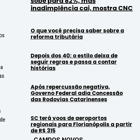
sobe para 82%, mas
inadimplência cai, mostra CNC
O que você precisa saber sobre a
vos
reforma tributária
Depois dos 40: o estilo deixa de
seguir regras e passa a contar
ma
histórias
as
Após repercussão negativa,
Governo Federal adia Concessão
das Rodovias Catarinenses
s
SC terá voos de aeroportos
 de
regionais para Florianópolis a partir
de R$ 315
CAMPOS NOVOS