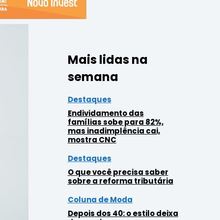
Mais lidas na
semana
Destaques
Endividamento das
famílias sobe para 82%,
mas inadimplência cai,
mostra CNC
Destaques
O que você precisa saber
sobre a reforma tributária
Coluna de Moda
Depois dos 40: o estilo deixa