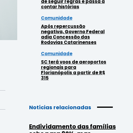
de seguir regras e passa a
contar histórias
Comunidade
Após repercussão
negativa, Governo Federal
adia Concessão das
Rodovias Catarinenses
Comunidade
SC terá voos de aeroportos
regionais para
Florianópolis a partir de R$
315
Notícias relacionadas
Endividamento das famílias