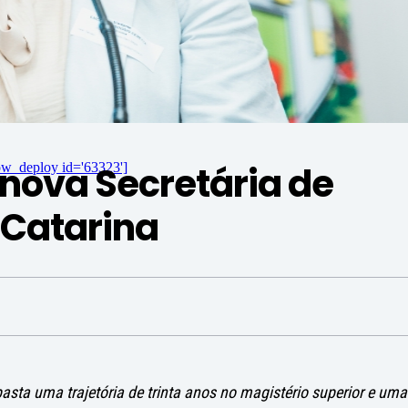
 nova Secretária de
ow_deploy id='63323']
 Catarina
asta uma trajetória de trinta anos no magistério superior e uma