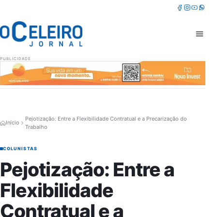
Pular para o conteúdo
Facebook
Instagram
Youtube
Whatsa
Abrir 
PUBLICIDADE
Pejotização: Entre a Flexibilidade Contratual e a Precarização do
Início
Trabalho
COLUNISTAS
Pejotização: Entre a
Flexibilidade
Contratual e a