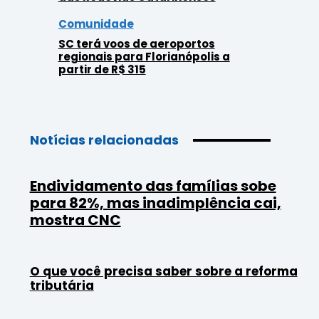
Comunidade
SC terá voos de aeroportos
regionais para Florianópolis a
partir de R$ 315
Notícias relacionadas
Endividamento das famílias sobe
para 82%, mas inadimplência cai,
mostra CNC
O que você precisa saber sobre a reforma
tributária