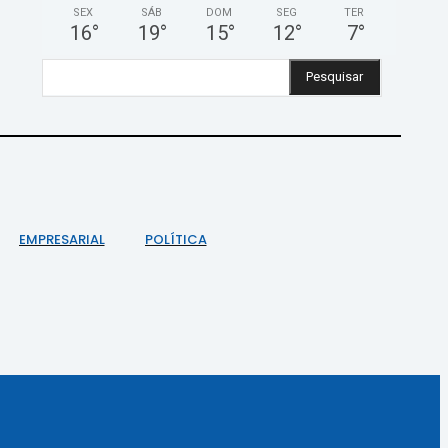
SEX
SÁB
DOM
SEG
TER
16
°
19
°
15
°
12
°
7
°
Pesquisar
EMPRESARIAL
POLÍTICA