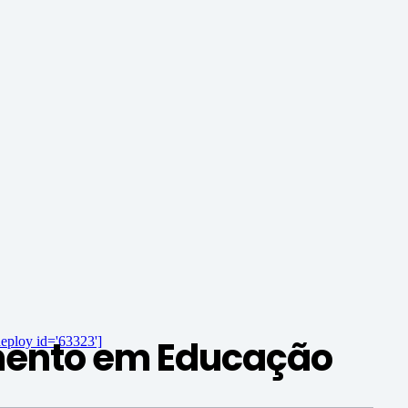
imento em Educação
eploy id='63323']