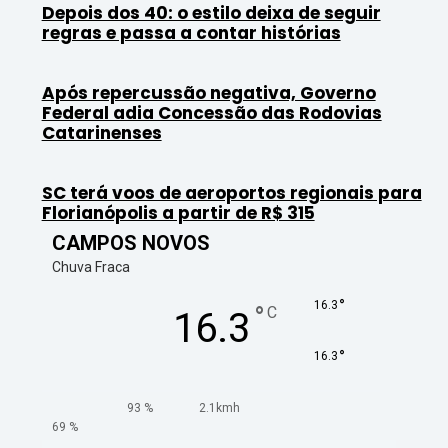
Depois dos 40: o estilo deixa de seguir
regras e passa a contar histórias
Após repercussão negativa, Governo
Federal adia Concessão das Rodovias
Catarinenses
SC terá voos de aeroportos regionais para
Florianópolis a partir de R$ 315
CAMPOS NOVOS
Chuva Fraca
°
16.3
°
C
16.3
°
16.3
93 %
2.1kmh
69 %