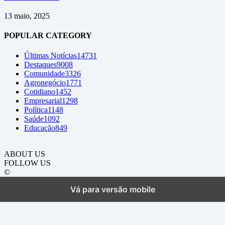
13 maio, 2025
POPULAR CATEGORY
Últimas Notícias
14731
Destaques
9008
Comunidade
3326
Agronegócio
1771
Cotidiano
1452
Empresarial
1298
Política
1148
Saúde
1092
Educação
849
ABOUT US
FOLLOW US
©
Vá para versão mobile