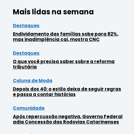
Mais lidas na semana
Destaques
Endividamento das famílias sobe para 82%,
mas inadimplência cai, mostra CNC
Destaques
O que você precisa saber sobre a reforma
tributária
Coluna de Moda
Depois dos 40: o estilo deixa de seguir regras
e passa a contar histórias
Comunidade
Após repercussão negativa, Governo Federal
adia Concessão das Rodovias Catarinenses