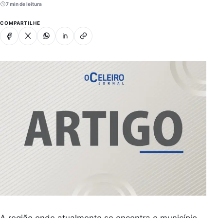
7 min de leitura
COMPARTILHE
Facebook
X
Whatsapp
Linkedin
Copiar link
A região onde atualmente se encontra o município