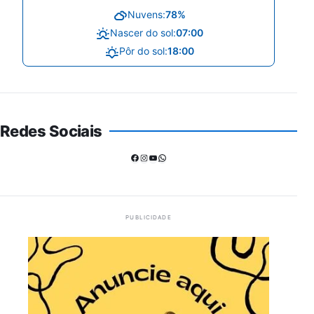
Nuvens:
78%
Nascer do sol:
07:00
Pôr do sol:
18:00
Redes Sociais
Facebook
Instagram
Youtube
WhatsApp
PUBLICIDADE