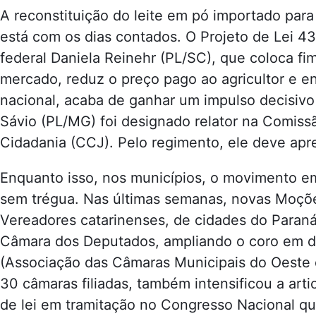
A reconstituição do leite em pó importado para
está com os dias contados. O Projeto de Lei 4
federal Daniela Reinehr (PL/SC), que coloca fim
mercado, reduz o preço pago ao agricultor e en
nacional, acaba de ganhar um impulso decisiv
Sávio (PL/MG) foi designado relator na Comissã
Cidadania (CCJ). Pelo regimento, ele deve apr
Enquanto isso, nos municípios, o movimento em 
sem trégua. Nas últimas semanas, novas Moçõ
Vereadores catarinenses, de cidades do Paran
Câmara dos Deputados, ampliando o coro em de
(Associação das Câmaras Municipais do Oeste 
30 câmaras filiadas, também intensificou a art
de lei em tramitação no Congresso Nacional q