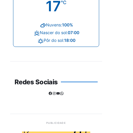
17
°C
Nuvens:
100%
Nascer do sol:
07:00
Pôr do sol:
18:00
Redes Sociais
Facebook
Instagram
Youtube
WhatsApp
PUBLICIDADE