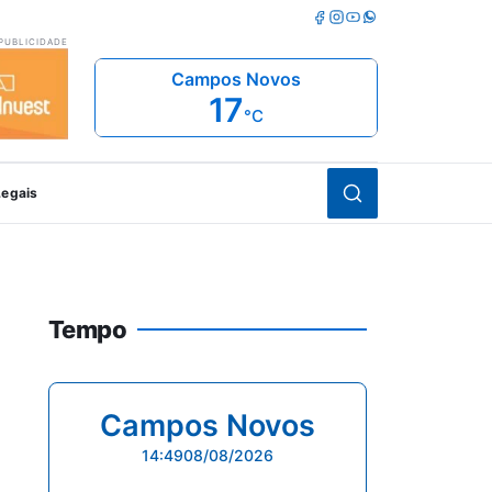
Facebook
Instagram
Youtube
Whatsapp
PUBLICIDADE
Campos Novos
17
°C
Abrir busca
Legais
Tempo
Campos Novos
14:49
08/08/2026