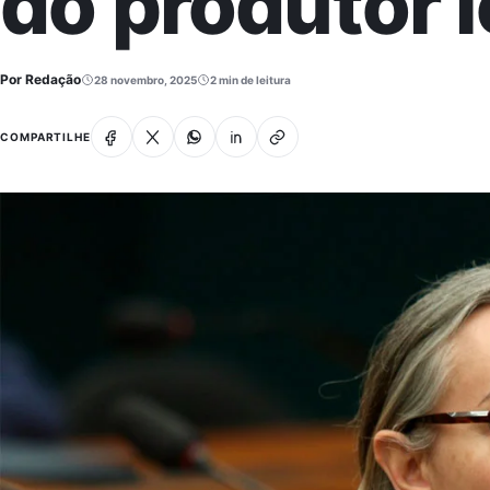
do produtor l
Por Redação
28 novembro, 2025
2 min de leitura
Facebook
X
Whatsapp
Linkedin
Copiar link
COMPARTILHE