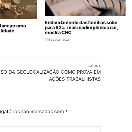
Endividamento das famílias sobe
planejar uma
para 82%, mas inadimplência cai,
lidade
mostra CNC
6 agosto, 2026
PRÓXIMA
USO DA GEOLOCALIZAÇÃO COMO PROVA EM
AÇÕES TRABALHISTAS
igatórios são marcados com
*