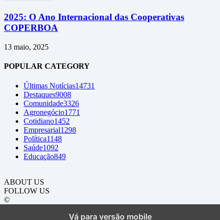
2025: O Ano Internacional das Cooperativas
COPERBOA
13 maio, 2025
POPULAR CATEGORY
Últimas Notícias
14731
Destaques
9008
Comunidade
3326
Agronegócio
1771
Cotidiano
1452
Empresarial
1298
Política
1148
Saúde
1092
Educação
849
ABOUT US
FOLLOW US
©
Vá para versão mobile