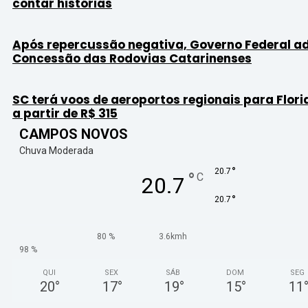
contar histórias
Após repercussão negativa, Governo Federal a
Concessão das Rodovias Catarinenses
SC terá voos de aeroportos regionais para Flori
a partir de R$ 315
CAMPOS NOVOS
Chuva Moderada
°
20.7
°
C
20.7
°
20.7
80 %
3.6kmh
98 %
QUI
SEX
SÁB
DOM
SEG
20
°
17
°
19
°
15
°
11