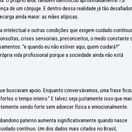
ia. O próprio IBGE também identificou aproximadamente 7,8
ça de um cônjuge. E dentro dessa realidade já tão desafiador
carga ainda maior: as mães atípicas.
a intelectual e outras condições que exigem cuidado contínuo
consultas, crises sensoriais, preconceitos, o medo constante 
samentos: “e quando eu não estiver aqui, quem cuidará?”
ópria vida profissional porque a sociedade ainda não está
 que buscavam apoio. Enquanto conversávamos, uma frase fico
ortes o tempo inteiro.” E talvez seja justamente isso que mai
emente sendo forte sem adoecer física e emocionalmente.
bandono paterno aumenta significativamente quando nasce
cuidado contínuo. Um dos dados mais citados no Brasil,