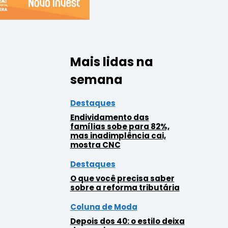
Mais lidas na
semana
Destaques
Endividamento das
famílias sobe para 82%,
mas inadimplência cai,
mostra CNC
Destaques
O que você precisa saber
sobre a reforma tributária
Coluna de Moda
Depois dos 40: o estilo deixa