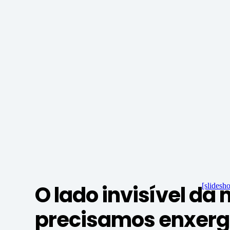
O lado invisível da
[slidesh
precisamos enxer