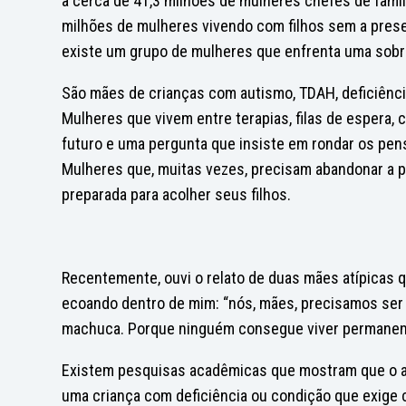
a cerca de 41,3 milhões de mulheres chefes de famíl
milhões de mulheres vivendo com filhos sem a presen
existe um grupo de mulheres que enfrenta uma sobre
São mães de crianças com autismo, TDAH, deficiênci
Mulheres que vivem entre terapias, filas de espera, 
futuro e uma pergunta que insiste em rondar os pen
Mulheres que, muitas vezes, precisam abandonar a pr
preparada para acolher seus filhos.
Recentemente, ouvi o relato de duas mães atípicas
ecoando dentro de mim: “nós, mães, precisamos ser f
machuca. Porque ninguém consegue viver permanent
Existem pesquisas acadêmicas que mostram que o a
uma criança com deficiência ou condição que exige 