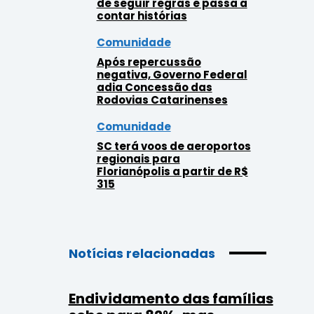
de seguir regras e passa a
contar histórias
Comunidade
Após repercussão
negativa, Governo Federal
adia Concessão das
Rodovias Catarinenses
Comunidade
SC terá voos de aeroportos
regionais para
Florianópolis a partir de R$
315
Notícias relacionadas
Endividamento das famílias