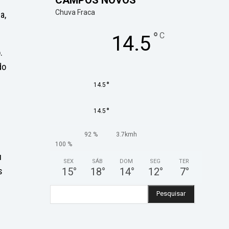
Chuva Fraca
a,
°
C
14.5
.
do
°
14.5
°
14.5
92 %
3.7kmh
100 %
u
SEX
SÁB
DOM
SEG
TER
15
°
18
°
14
°
12
°
7
°
s
Pesquisar