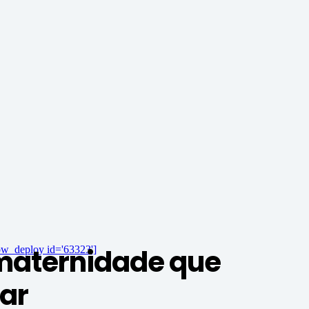
 maternidade que
ow_deploy id='63323']
gar