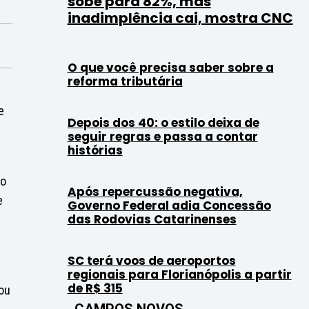
sobe para 82%, mas
inadimplência cai, mostra CNC
O que você precisa saber sobre a
reforma tributária
e
Depois dos 40: o estilo deixa de
seguir regras e passa a contar
histórias
po
Após repercussão negativa,
e
Governo Federal adia Concessão
das Rodovias Catarinenses
SC terá voos de aeroportos
regionais para Florianópolis a partir
de R$ 315
gou
CAMPOS NOVOS