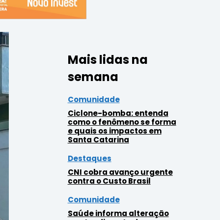
Mais lidas na
semana
Comunidade
Ciclone-bomba: entenda
como o fenômeno se forma
e quais os impactos em
Santa Catarina
Destaques
CNI cobra avanço urgente
contra o Custo Brasil
Comunidade
Saúde informa alteração