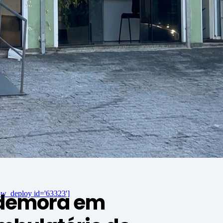
 demora em
ow_deploy id='63323']