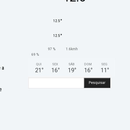
°
12.5
°
12.5
97 %
1.6kmh
69 %
QUI
SEX
SÁB
DOM
SEG
 a
21
°
16
°
19
°
16
°
11
°
Pesquisar
e