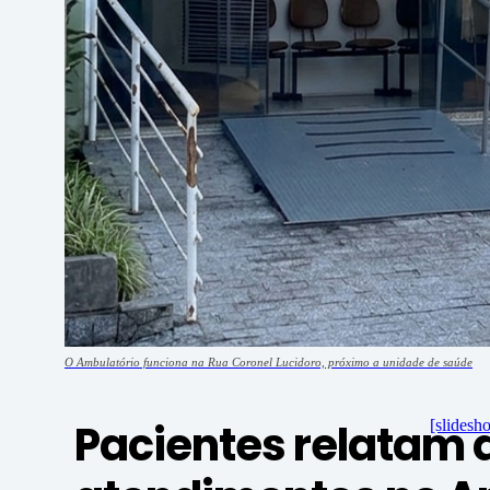
O Ambulatório funciona na Rua Coronel Lucidoro, próximo a unidade de saúde
Pacientes relatam
[slidesh