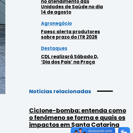
no atendimento das
Unidades de Saúde no dia
14 de agosto
Agronegócio
Faesc alerta produtores
sobre prazo do ITR 2026
Destaques
CDL realizará Sábado D,
‘Dia dos Pais’ na Praça
Notícias relacionadas
Ciclone-bomba: entenda como
o fenômeno se forma e quais os
impactos em Santa Catarina