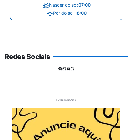
Nascer do sol:
07:00
Pôr do sol:
18:00
Redes Sociais
Facebook
Instagram
Youtube
WhatsApp
PUBLICIDADE