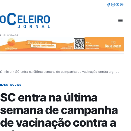
Pular para o conteúdo
Facebook
Instagram
Youtube
Whatsa
Abrir 
PUBLICIDADE
Início
SC entra na última semana de campanha de vacinação contra a gripe
DESTAQUES
SC entra na última
semana de campanha
de vacinação contra a