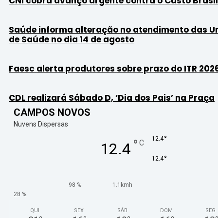
CNI cobra avanço urgente contra o Custo Brasil
Saúde informa alteração no atendimento das U
de Saúde no dia 14 de agosto
Faesc alerta produtores sobre prazo do ITR 202
CDL realizará Sábado D, ‘Dia dos Pais’ na Praça
CAMPOS NOVOS
Nuvens Dispersas
°
12.4
°
C
12.4
°
12.4
98 %
1.1kmh
28 %
QUI
SEX
SÁB
DOM
SEG