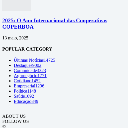
2025: O Ano Internacional das Cooperativas
COPERBOA
13 maio, 2025
POPULAR CATEGORY
Últimas Notícias
14725
Destaques
9002
Comunidade
3323
Agronegócio
1771
Cotidiano
1452
Empresarial
1296
Política
1148
Saúde
1092
Educação
849
ABOUT US
FOLLOW US
©