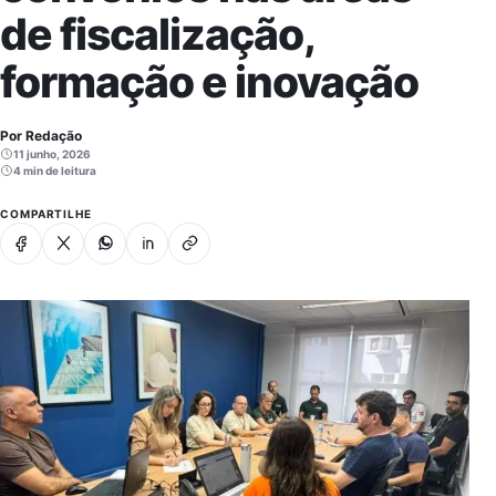
de fiscalização,
formação e inovação
Por Redação
11 junho, 2026
4 min de leitura
COMPARTILHE
Facebook
X
Whatsapp
Linkedin
Copiar link