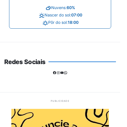
Nuvens:
60%
Nascer do sol:
07:00
Pôr do sol:
18:00
Redes Sociais
Facebook
Instagram
Youtube
WhatsApp
PUBLICIDADE