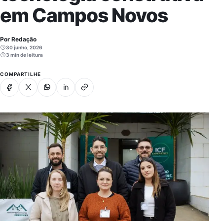
em Campos Novos
Por Redação
30 junho, 2026
3 min de leitura
COMPARTILHE
Facebook
X
Whatsapp
Linkedin
Copiar link