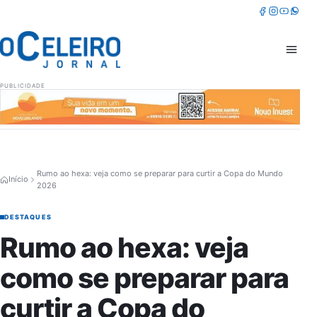
Pular para o conteúdo
Facebook
Instagram
Youtube
Whatsa
Abrir 
PUBLICIDADE
Rumo ao hexa: veja como se preparar para curtir a Copa do Mundo
Início
2026
DESTAQUES
Rumo ao hexa: veja
como se preparar para
curtir a Copa do