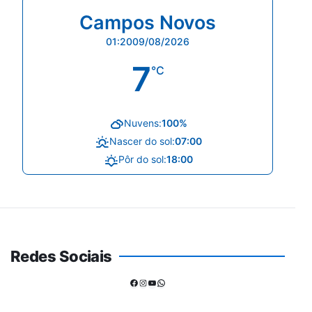
Campos Novos
01:20
09/08/2026
7
°C
Nuvens:
100%
Nascer do sol:
07:00
Pôr do sol:
18:00
Redes Sociais
Facebook
Instagram
Youtube
WhatsApp