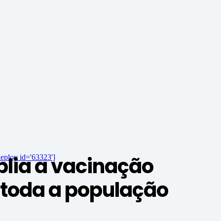
lia a vacinação
eploy id='63323']
a toda a população