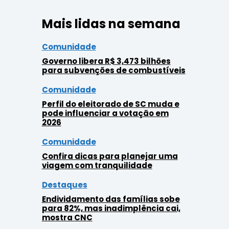
Mais lidas na semana
Comunidade
Governo libera R$ 3,473 bilhões
para subvenções de combustíveis
Comunidade
Perfil do eleitorado de SC muda e
pode influenciar a votação em
2026
Comunidade
Confira dicas para planejar uma
viagem com tranquilidade
Destaques
Endividamento das famílias sobe
para 82%, mas inadimplência cai,
mostra CNC