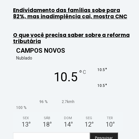
Endividamento das famílias sobe para
82%, mas inadimplência cai, mostra CNC
O que você precisa saber sobre a reforma
tributária
CAMPOS NOVOS
Nublado
°
10.5
°
C
10.5
°
10.5
96 %
2.7kmh
100 %
SEX
SÁB
DOM
SEG
TER
13
°
18
°
14
°
12
°
10
°
Pesquisar