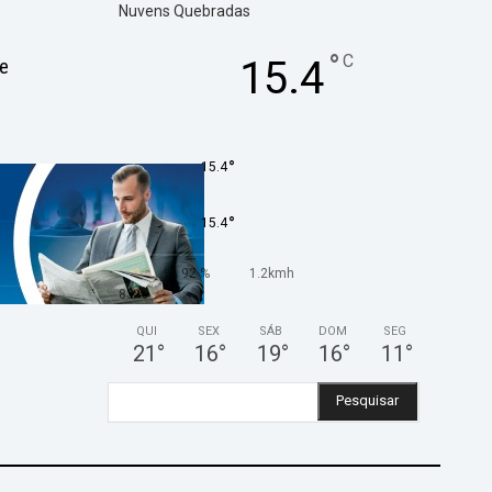
Nuvens Quebradas
°
C
15.4
ue
°
15.4
°
15.4
92 %
1.2kmh
83 %
QUI
SEX
SÁB
DOM
SEG
21
°
16
°
19
°
16
°
11
°
Pesquisar