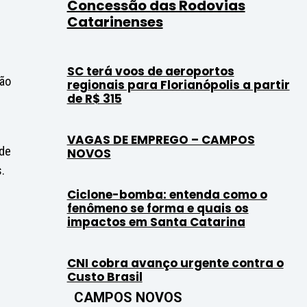
Concessão das Rodovias
Catarinenses
SC terá voos de aeroportos
ção
regionais para Florianópolis a partir
de R$ 315
VAGAS DE EMPREGO – CAMPOS
 de
NOVOS
.
Ciclone-bomba: entenda como o
fenômeno se forma e quais os
impactos em Santa Catarina
CNI cobra avanço urgente contra o
Custo Brasil
CAMPOS NOVOS