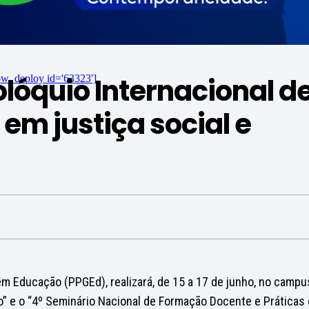
óquio Internacional d
ow_deploy id='63323']
em justiça social e
 Educação (PPGEd), realizará, de 15 a 17 de junho, no campu
o” e o “4º Seminário Nacional de Formação Docente e Práticas