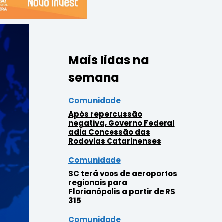
Mais lidas na
semana
Comunidade
Após repercussão
negativa, Governo Federal
adia Concessão das
Rodovias Catarinenses
Comunidade
SC terá voos de aeroportos
regionais para
Florianópolis a partir de R$
315
Comunidade