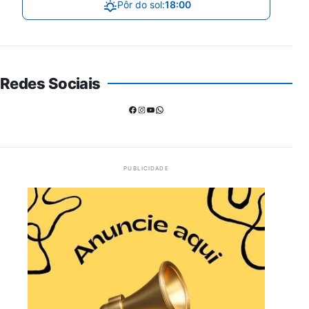
Pôr do sol:
18:00
Redes Sociais
Facebook
Instagram
Youtube
WhatsApp
PUBLICIDADE