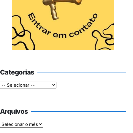
Categorias
Arquivos
Arquivos