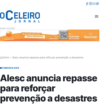
Pular para o conteúdo
Facebook
Instagram
Youtube
Whatsa
Abrir 
PUBLICIDADE
Início
Alesc anuncia repasse para reforçar prevenção a desastres
COMUNIDADE
Alesc anuncia repasse
para reforçar
prevenção a desastres