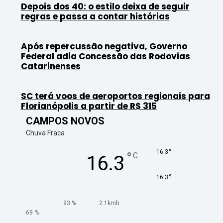
Depois dos 40: o estilo deixa de seguir
regras e passa a contar histórias
Após repercussão negativa, Governo
Federal adia Concessão das Rodovias
Catarinenses
SC terá voos de aeroportos regionais para
Florianópolis a partir de R$ 315
CAMPOS NOVOS
Chuva Fraca
°
16.3
°
C
16.3
°
16.3
93 %
2.1kmh
69 %