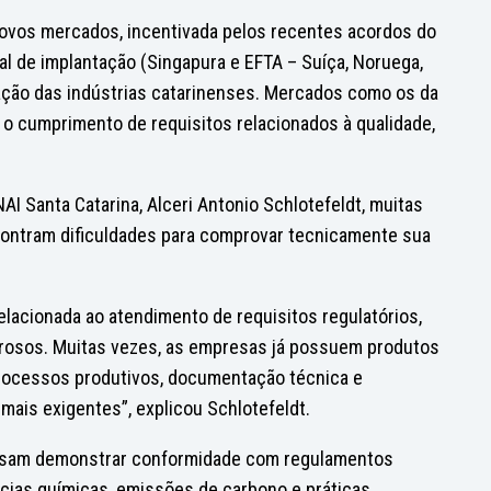
novos mercados, incentivada pelos recentes acordos do
al de implantação (Singapura e EFTA – Suíça, Noruega,
ação das indústrias catarinenses. Mercados como os da
 o cumprimento de requisitos relacionados à qualidade,
 Santa Catarina, Alceri Antonio Schlotefeldt, muitas
ntram dificuldades para comprovar tecnicamente sua
elacionada ao atendimento de requisitos regulatórios,
orosos. Muitas vezes, as empresas já possuem produtos
rocessos produtivos, documentação técnica e
ais exigentes”, explicou Schlotefeldt.
ecisam demonstrar conformidade com regulamentos
ncias químicas, emissões de carbono e práticas