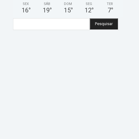
SEX
SÁB
DOM
SEG
TER
16
°
19
°
15
°
12
°
7
°
Pesquisar