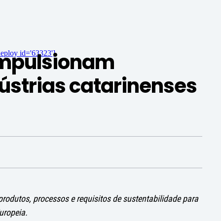
impulsionam
eploy id='63323']
strias catarinenses
odutos, processos e requisitos de sustentabilidade para
uropeia.