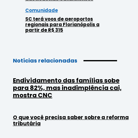
Comunidade
SC terá voos de aeroportos
regionais para Florianópolis a
partir de R$ 315
Notícias relacionadas
Endividamento das famílias sobe
para 82%, mas inadimplência cai,
mostra CNC
O que você precisa saber sobre a reforma
tributária