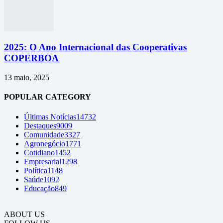
2025: O Ano Internacional das Cooperativas
COPERBOA
13 maio, 2025
POPULAR CATEGORY
Últimas Notícias
14732
Destaques
9009
Comunidade
3327
Agronegócio
1771
Cotidiano
1452
Empresarial
1298
Política
1148
Saúde
1092
Educação
849
ABOUT US