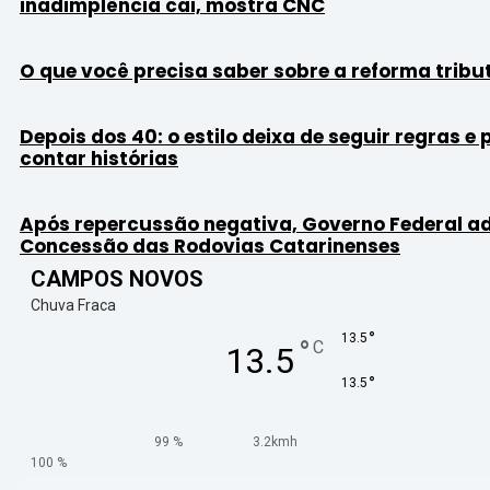
inadimplência cai, mostra CNC
O que você precisa saber sobre a reforma tribu
Depois dos 40: o estilo deixa de seguir regras e
contar histórias
Após repercussão negativa, Governo Federal a
Concessão das Rodovias Catarinenses
CAMPOS NOVOS
Chuva Fraca
°
13.5
°
C
13.5
°
13.5
99 %
3.2kmh
100 %