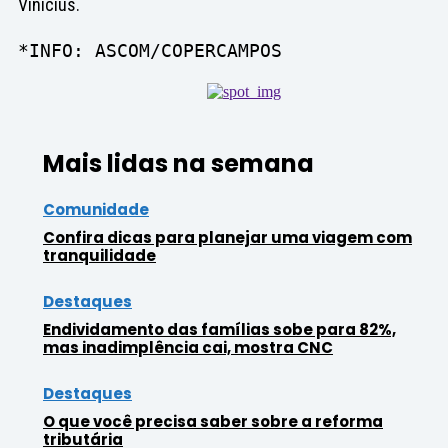
Vinícius.
*INFO: ASCOM/COPERCAMPOS
Mais lidas na semana
Comunidade
Confira dicas para planejar uma viagem com
tranquilidade
Destaques
Endividamento das famílias sobe para 82%,
mas inadimplência cai, mostra CNC
Destaques
O que você precisa saber sobre a reforma
tributária