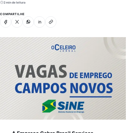
2 min de leitura
COMPARTILHE
Facebook
X
Whatsapp
Linkedin
Copiar link