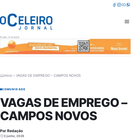
Pular para o conteúdo
Facebook
Instagram
Youtube
Whatsa
Abrir 
PUBLICIDADE
Início
VAGAS DE EMPREGO – CAMPOS NOVOS
COMUNIDADE
VAGAS DE EMPREGO –
CAMPOS NOVOS
Por Redação
3 junho, 2026