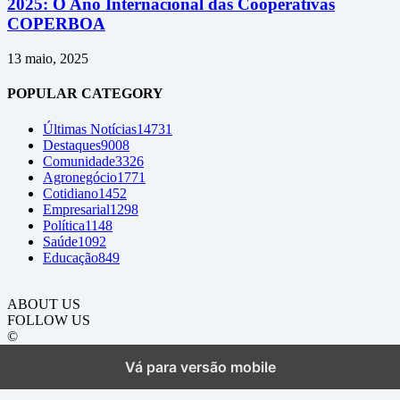
2025: O Ano Internacional das Cooperativas
COPERBOA
13 maio, 2025
POPULAR CATEGORY
Últimas Notícias
14731
Destaques
9008
Comunidade
3326
Agronegócio
1771
Cotidiano
1452
Empresarial
1298
Política
1148
Saúde
1092
Educação
849
ABOUT US
FOLLOW US
©
Vá para versão mobile