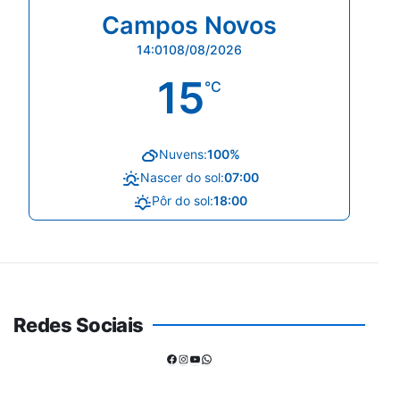
Campos Novos
14:01
08/08/2026
15
°C
Nuvens:
100%
Nascer do sol:
07:00
Pôr do sol:
18:00
Redes Sociais
Facebook
Instagram
Youtube
WhatsApp