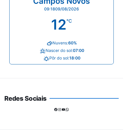
Campos Novos
09:18
09/08/2026
12
°C
Nuvens:
60%
Nascer do sol:
07:00
Pôr do sol:
18:00
Redes Sociais
Facebook
Instagram
Youtube
WhatsApp