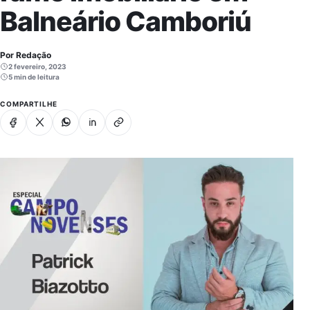
Balneário Camboriú
Por Redação
2 fevereiro, 2023
5 min de leitura
COMPARTILHE
Facebook
X
Whatsapp
Linkedin
Copiar link